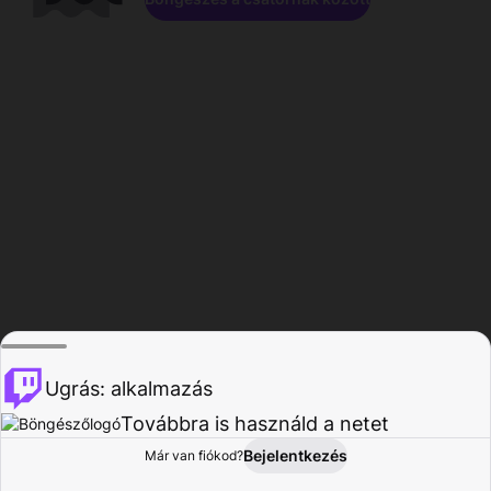
Ugrás: alkalmazás
Továbbra is használd a netet
Bejelentkezés
Már van fiókod?
Főoldal
Böngészés
Tevékenység
Profil