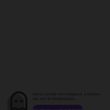
Sajnos, hacsak nincs időgéped, a tartalom
már nem áll rendelkezésre.
Böngészés a csatornák között