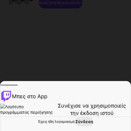
Αναζήτηση καναλιών
Μπες στο App
Συνέχισε να χρησιμοποιείς
την έκδοση ιστού
Σύνδεση
Έχεις ήδη λογαριασμό;
Αρχική σελίδα
Περιήγηση
Δραστηριότητα
Προφίλ