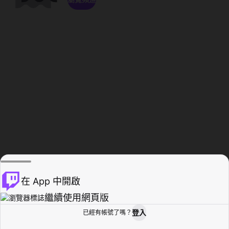
在 App 中開啟
繼續使用網頁版
登入
已經有帳號了嗎？
創作者基地
瀏覽
活動紀錄
個人檔案