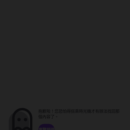
抱歉啦！您恐怕得搭乘時光機才有辦法找回那
個內容了。
瀏覽頻道