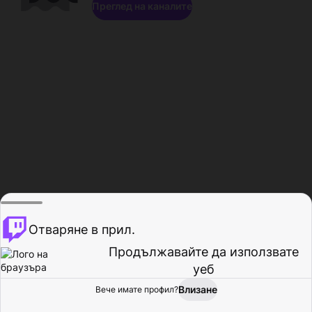
Преглед на каналите
Отваряне в прил.
Продължавайте да използвате
уеб
Влизане
Вече имате профил?
Начало
Преглед
Активност
Профил