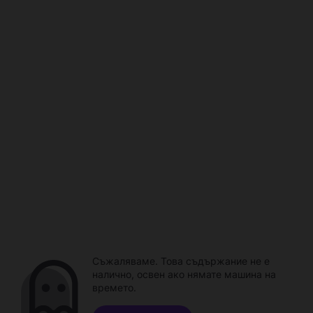
Съжаляваме. Това съдържание не е
налично, освен ако нямате машина на
времето.