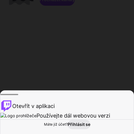
Otevřít v aplikaci
Používejte dál webovou verzi
Přihlásit se
Máte již účet?
Domů
Procházet
Aktivita
Profil