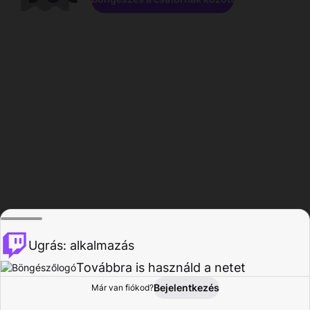
Ugrás: alkalmazás
Továbbra is használd a netet
Bejelentkezés
Már van fiókod?
Főoldal
Böngészés
Tevékenység
Profil