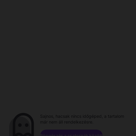
Sajnos, hacsak nincs időgéped, a tartalom
már nem áll rendelkezésre.
Böngészés a csatornák között