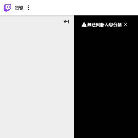
⌥
P
瀏覽
無法判斷內容分類