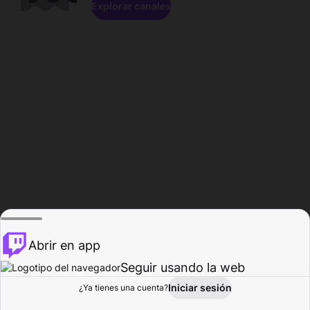
Explorar canales
Abrir en app
Seguir usando la web
Iniciar sesión
Página del
¿Ya tienes una cuenta?
Explorar
Actividad
Perfil
Creador