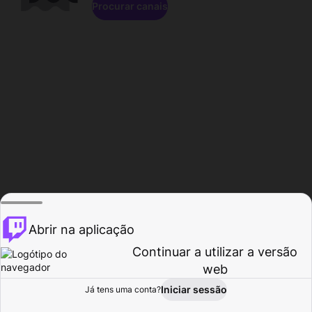
Procurar canais
Abrir na aplicação
Continuar a utilizar a versão
web
Iniciar sessão
Já tens uma conta?
Página inicial
Procurar
Atividade
Perfil