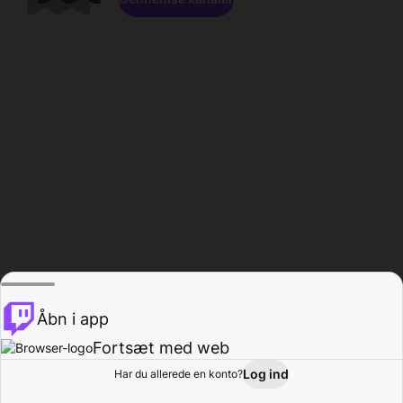
Åbn i app
Fortsæt med web
Log ind
Har du allerede en konto?
Hjem
Gennemse
Aktivitet
Profil