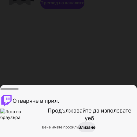
Преглед на каналите
Отваряне в прил.
Продължавайте да използвате
уеб
Влизане
Вече имате профил?
Начало
Преглед
Активност
Профил