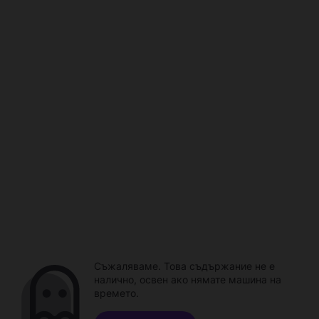
Съжаляваме. Това съдържание не е
налично, освен ако нямате машина на
времето.