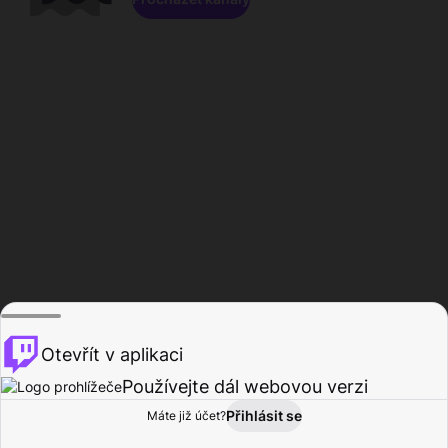
Otevřít v aplikaci
Používejte dál webovou verzi
Přihlásit se
Máte již účet?
Domů
Procházet
Aktivita
Profil