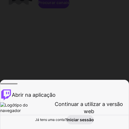
Procurar canais
Abrir na aplicação
Continuar a utilizar a versão
web
Iniciar sessão
Já tens uma conta?
Página inicial
Procurar
Atividade
Perfil