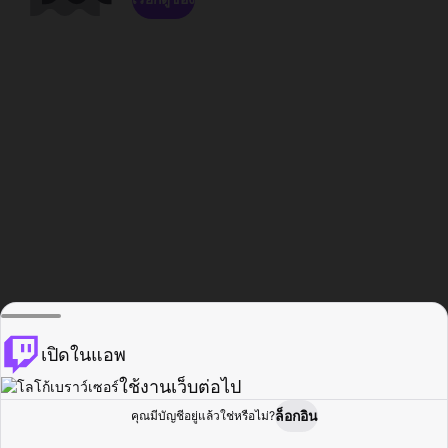
เปิดในแอพ
ใช้งานเว็บต่อไป
ล็อกอิน
คุณมีบัญชีอยู่แล้วใช่หรือไม่?
หน้าแรก
เรียกดู
กิจกรรม
โปรไฟล์