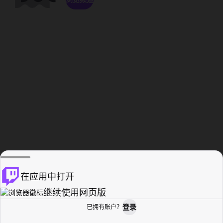
在应用中打开
继续使用网页版
登录
已拥有账户？
主页
浏览
活动纪录
个人资料