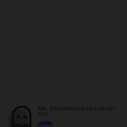
抱歉。您恐怕得搭乘时光机才有办法找回那个
内容了。
浏览频道