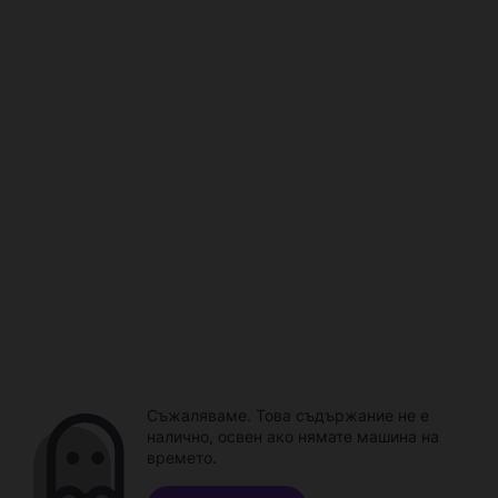
Съжаляваме. Това съдържание не е
налично, освен ако нямате машина на
времето.