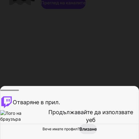
Преглед на каналите
Отваряне в прил.
Продължавайте да използвате
уеб
Влизане
Вече имате профил?
Начало
Преглед
Активност
Профил