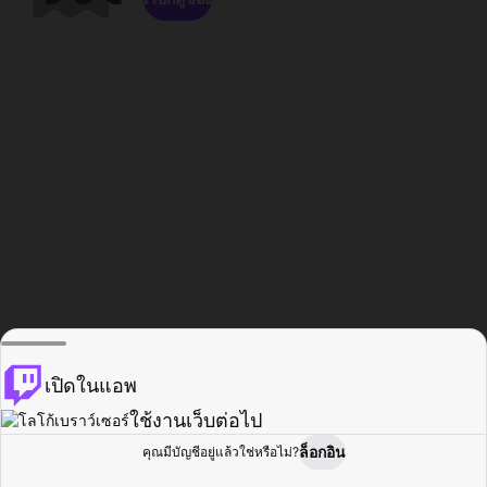
เปิดในแอพ
ใช้งานเว็บต่อไป
ล็อกอิน
คุณมีบัญชีอยู่แล้วใช่หรือไม่?
หน้าแรก
เรียกดู
กิจกรรม
โปรไฟล์