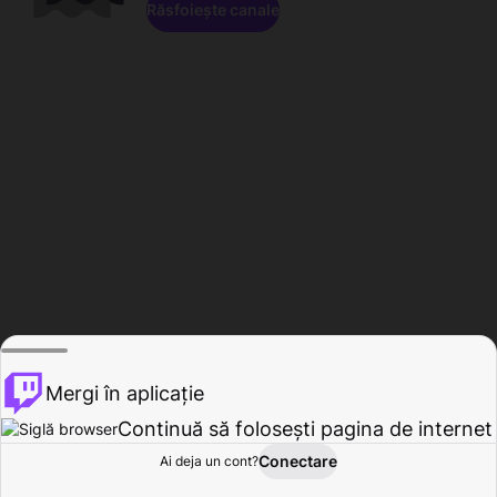
Răsfoiește canale
Mergi în aplicație
Continuă să folosești pagina de internet
Conectare
Ai deja un cont?
Acasă
Răsfoire
Activitate
Profil