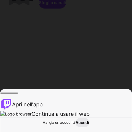
Sfoglia canali
Apri nell'app
Continua a usare il web
Accedi
Hai già un account?
Base
Sfoglia
Attività
Profilo