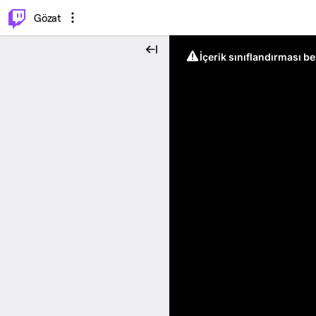
⌥
P
Gözat
İçerik sınıflandırması b