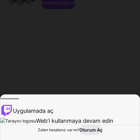
Kanallara göz at
Uygulamada aç
Web'i kullanmaya devam edin
Oturum Aç
Zaten hesabınız var mı?
Ana Sayfa
Gözat
Aktivite
Profil