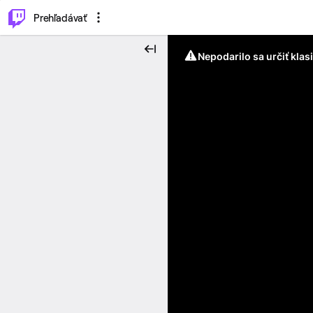
..
⌥
P
Prehľadávať
Nepodarilo sa určiť klas