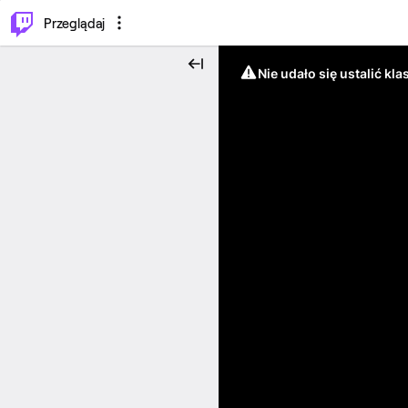
…
⌥
P
Przeglądaj
Nie udało się ustalić klas