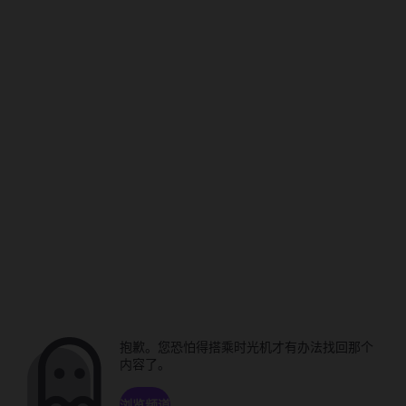
抱歉。您恐怕得搭乘时光机才有办法找回那个
内容了。
浏览频道