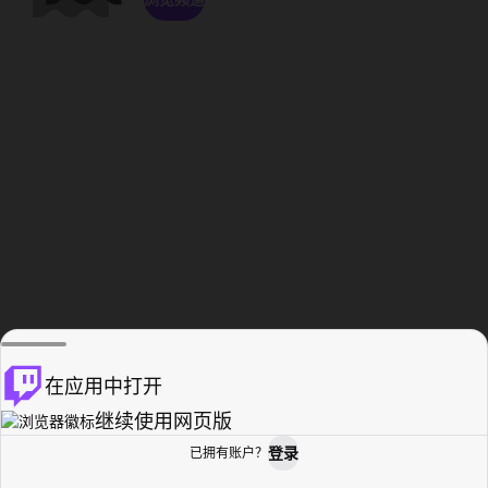
在应用中打开
继续使用网页版
登录
已拥有账户？
主页
浏览
活动纪录
个人资料