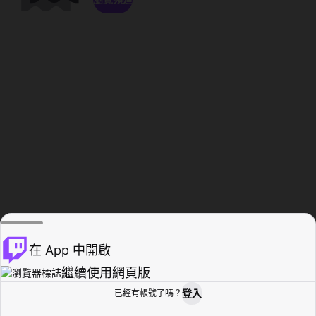
在 App 中開啟
繼續使用網頁版
登入
已經有帳號了嗎？
創作者基地
瀏覽
活動紀錄
個人檔案