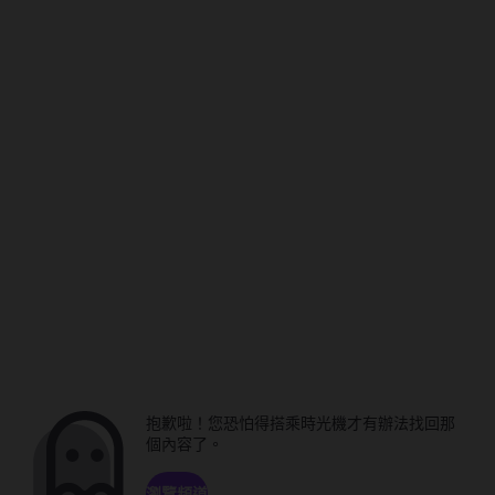
抱歉啦！您恐怕得搭乘時光機才有辦法找回那
個內容了。
瀏覽頻道