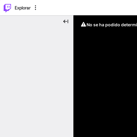
⌥
P
Explorar
No se ha podido determin