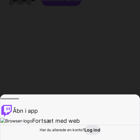
Åbn i app
Fortsæt med web
Log ind
Har du allerede en konto?
Hjem
Gennemse
Aktivitet
Profil