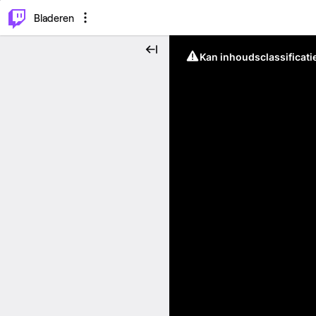
⌥
P
Bladeren
Kan inhoudsclassificati