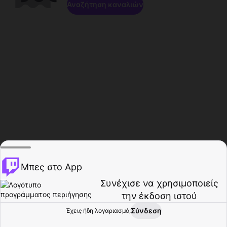
Αναζήτηση καναλιών
Μπες στο App
Συνέχισε να χρησιμοποιείς
την έκδοση ιστού
Σύνδεση
Έχεις ήδη λογαριασμό;
Αρχική σελίδα
Περιήγηση
Δραστηριότητα
Προφίλ