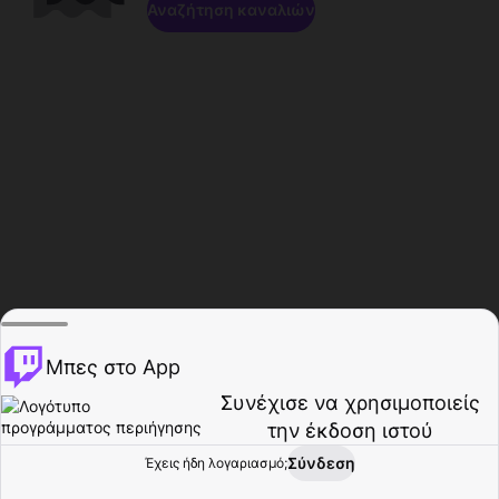
Αναζήτηση καναλιών
Μπες στο App
Συνέχισε να χρησιμοποιείς
την έκδοση ιστού
Σύνδεση
Έχεις ήδη λογαριασμό;
Αρχική σελίδα
Περιήγηση
Δραστηριότητα
Προφίλ