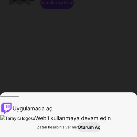
Kanallara göz at
Uygulamada aç
Web'i kullanmaya devam edin
Oturum Aç
Zaten hesabınız var mı?
Ana Sayfa
Gözat
Aktivite
Profil