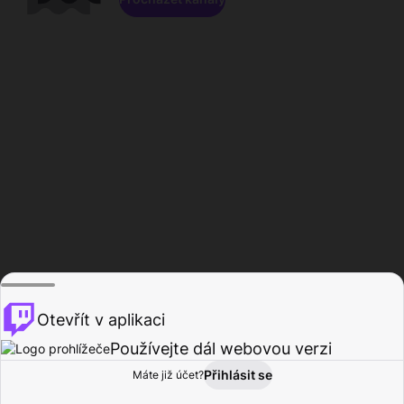
Otevřít v aplikaci
Používejte dál webovou verzi
Přihlásit se
Máte již účet?
Domů
Procházet
Aktivita
Profil