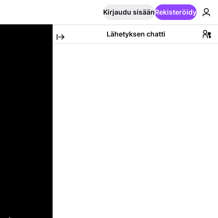
Kirjaudu sisään
Rekisteröidy
Lähetyksen chatti