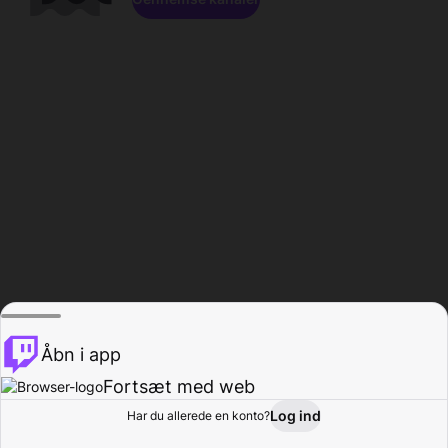
Åbn i app
Fortsæt med web
Log ind
Har du allerede en konto?
Hjem
Gennemse
Aktivitet
Profil