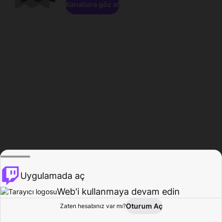
Kanallara göz at
Uygulamada aç
Web'i kullanmaya devam edin
Oturum Aç
Zaten hesabınız var mı?
Ana Sayfa
Gözat
Aktivite
Profil