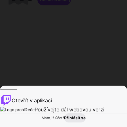
Otevřít v aplikaci
Používejte dál webovou verzi
Přihlásit se
Máte již účet?
Domů
Procházet
Aktivita
Profil