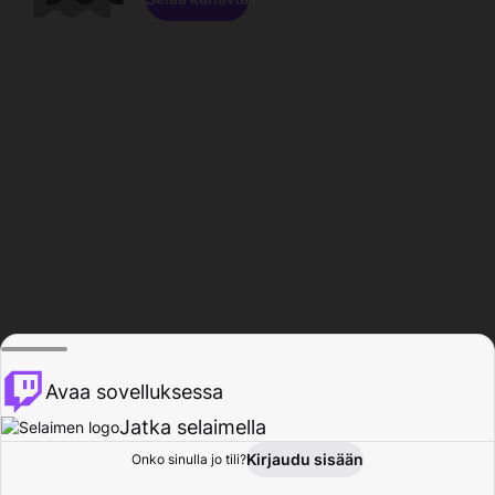
Avaa sovelluksessa
Jatka selaimella
Kirjaudu sisään
Onko sinulla jo tili?
Koti
Selaa
Toiminta
Profiili