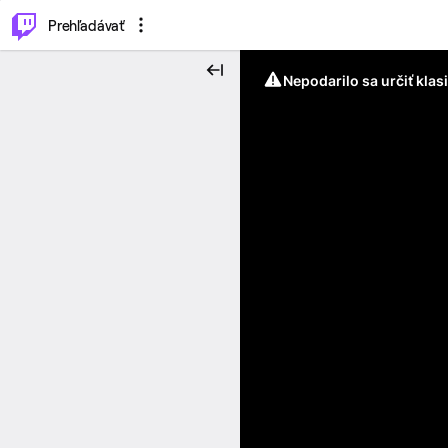
..
⌥
P
Prehľadávať
Nepodarilo sa určiť klas