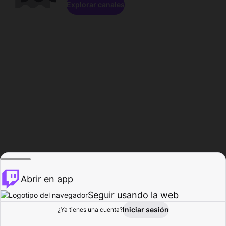
Explorar canales
Abrir en app
Seguir usando la web
Iniciar sesión
Página del
¿Ya tienes una cuenta?
Explorar
Actividad
Perfil
Creador