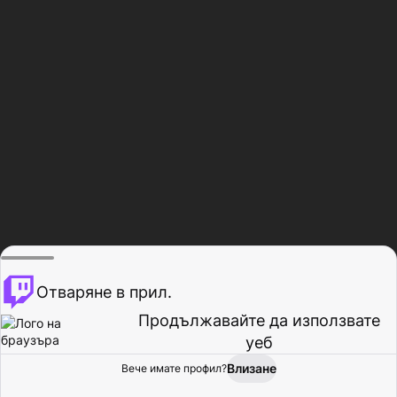
Отваряне в прил.
Продължавайте да използвате
уеб
Влизане
Вече имате профил?
Начало
Преглед
Активност
Профил