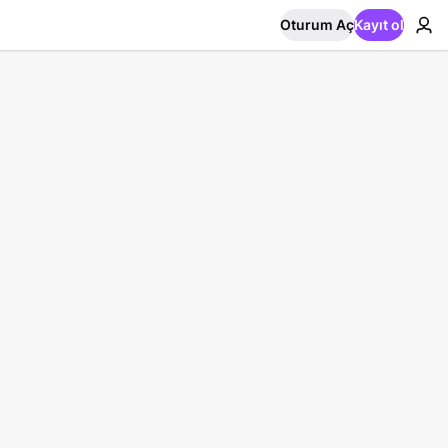
Oturum Aç
Kayıt ol