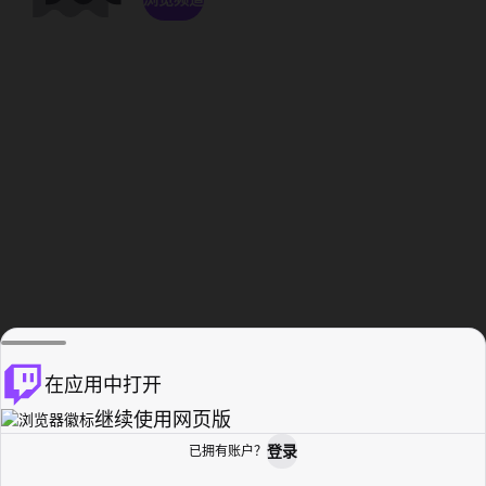
在应用中打开
继续使用网页版
登录
已拥有账户？
主页
浏览
活动纪录
个人资料