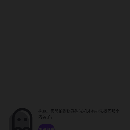
抱歉。您恐怕得搭乘时光机才有办法找回那个
内容了。
浏览频道