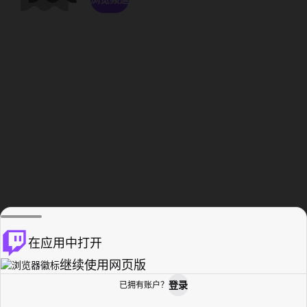
在应用中打开
继续使用网页版
登录
已拥有账户？
主页
浏览
活动纪录
个人资料