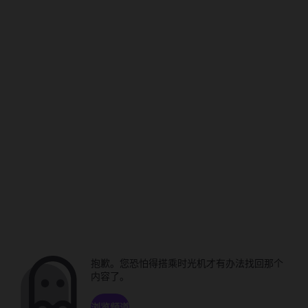
抱歉。您恐怕得搭乘时光机才有办法找回那个
内容了。
浏览频道