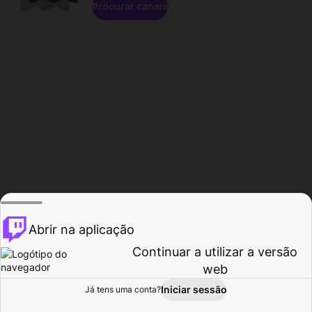
Procurar canais
Abrir na aplicação
Continuar a utilizar a versão
web
Iniciar sessão
Já tens uma conta?
Página inicial
Procurar
Atividade
Perfil