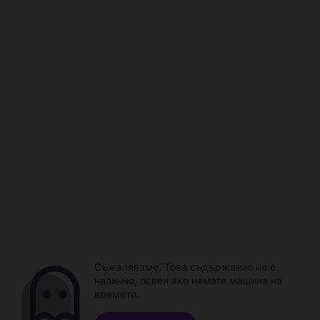
Съжаляваме. Това съдържание не е
налично, освен ако нямате машина на
времето.