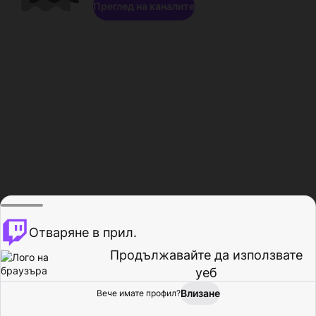
Преглед на каналите
Отваряне в прил.
Продължавайте да използвате
уеб
Влизане
Вече имате профил?
Начало
Преглед
Активност
Профил