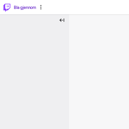
⌥
P
Bla gjennom