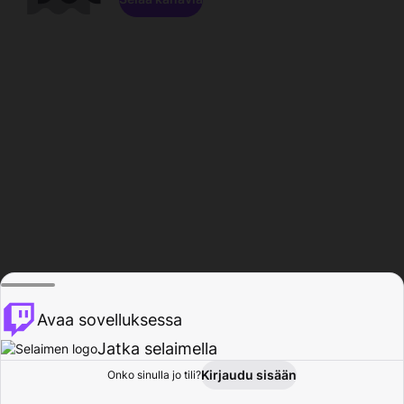
Avaa sovelluksessa
Jatka selaimella
Kirjaudu sisään
Onko sinulla jo tili?
Koti
Selaa
Toiminta
Profiili