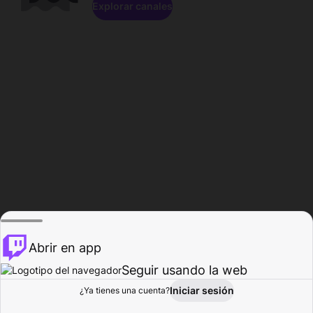
Explorar canales
Abrir en app
Seguir usando la web
Iniciar sesión
Página del
¿Ya tienes una cuenta?
Explorar
Actividad
Perfil
Creador