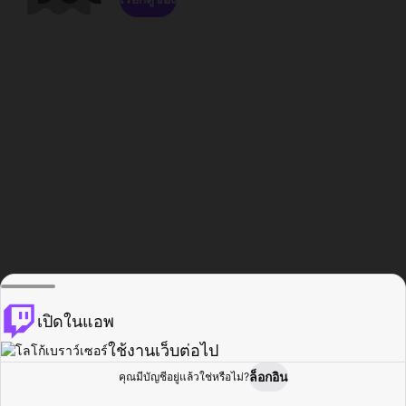
เปิดในแอพ
ใช้งานเว็บต่อไป
ล็อกอิน
คุณมีบัญชีอยู่แล้วใช่หรือไม่?
หน้าแรก
เรียกดู
กิจกรรม
โปรไฟล์