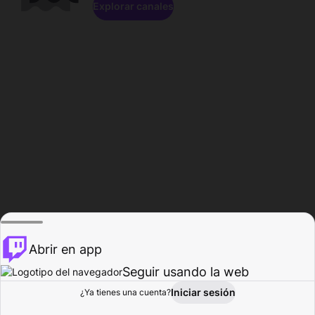
Explorar canales
Abrir en app
Seguir usando la web
Iniciar sesión
Página del
¿Ya tienes una cuenta?
Explorar
Actividad
Perfil
Creador